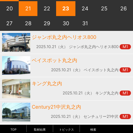
20
21
22
23
24
25
26
27
28
29
30
31
ジャンボ丸之内ヘリオス800
2025.10.21（火） ジャンボ丸之内ヘリオス800
M1
ベイスポット丸之内
2025.10.21（火） ベイスポット丸之内
M1
キング丸之内
2025.10.21（火） キング丸之内
M1
Century21中沢丸之内
2025.10.21（火） センチュリー21中沢
M1
TOP
取材結果
トピックス
検索