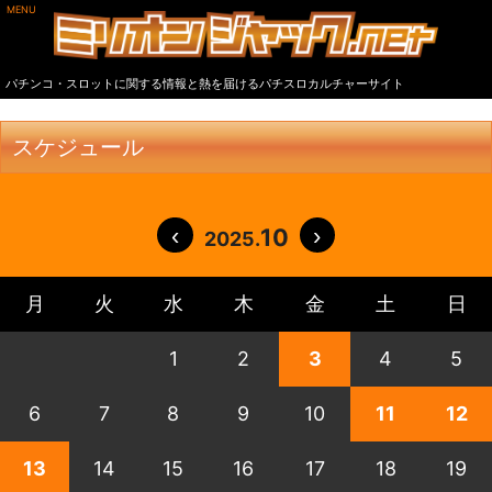
MENU
パチンコ・スロットに関する情報と熱を届けるパチスロカルチャーサイト
スケジュール
10
2025.
月
火
水
木
金
土
日
1
2
3
4
5
6
7
8
9
10
11
12
13
14
15
16
17
18
19