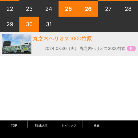
22
23
24
25
26
27
28
29
30
31
丸之内ヘリオス1000竹原
2024.07.30（火） 丸之内ヘリオス2000竹原
K
TOP
取材結果
トピックス
検索