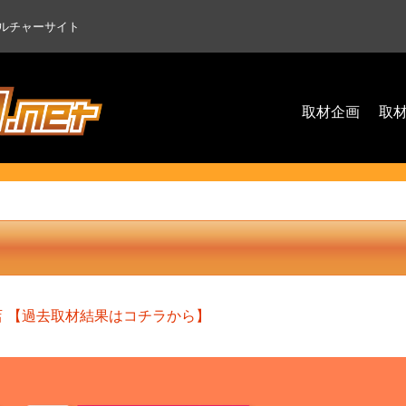
ルチャーサイト
取材企画
取
店
【過去取材結果はコチラから】