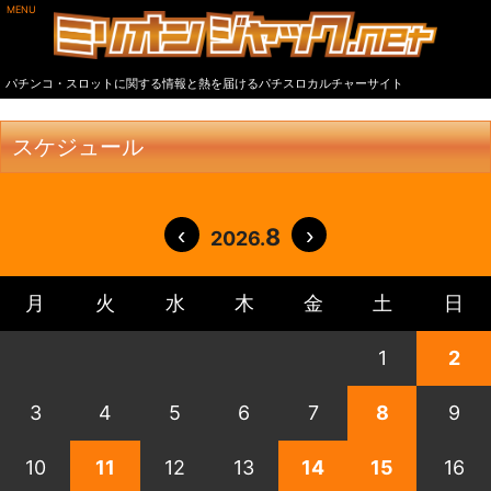
MENU
パチンコ・スロットに関する情報と熱を届けるパチスロカルチャーサイト
スケジュール
8
2026.
月
火
水
木
金
土
日
1
2
3
4
5
6
7
8
9
10
11
12
13
14
15
16