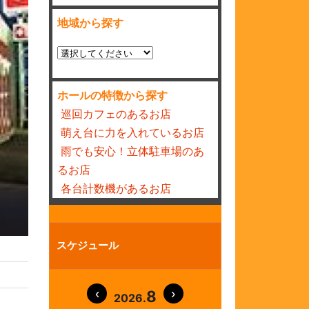
地域から探す
ホールの特徴から探す
巡回カフェのあるお店
萌え台に力を入れているお店
雨でも安心！立体駐車場のあ
るお店
各台計数機があるお店
スケジュール
8
2026.